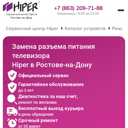
+7 (863) 209-71-88
Ежедневно с 9:00 до 21:00
Сервисный центр Hiper
в
Ростове-на-Дону
Сервисный центр Hiper
Каталог устройств
Ремонт
Замена разъема питания
телевизора
Hiper в Ростове-на-Дону
Официальный сервис
Гарантийное обслуживание
до 3 лет
Диагностика за наш счет,
ремонт по желанию
Бесплатный выезд курьера
в день обращения
Срочный ремонт
от 35 минут