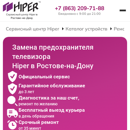
+7 (863) 209-71-88
Ежедневно с 9:00 до 21:00
Сервисный центр Hiper
в
Ростове-на-Дону
Сервисный центр Hiper
Каталог устройств
Ремонт
Замена предохранителя
телевизора
Hiper в Ростове-на-Дону
Официальный сервис
Гарантийное обслуживание
до 3 лет
Диагностика за наш счет,
ремонт по желанию
Бесплатный выезд курьера
в день обращения
Срочный ремонт
от 35 минут