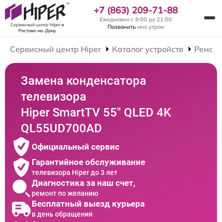
+7 (863) 209-71-88
Ежедневно с 9:00 до 21:00
Сервисный центр Hiper
в
Позвонить
мне утром
Ростове-на-Дону
Сервисный центр Hiper
Каталог устройств
Ремонт
Замена конденсатора
телевизора
Hiper SmartTV 55" QLED 4K
QL55UD700AD
Официальный сервис
Гарантийное обслуживание
телевизора Hiper до 3 лет
Диагностика за наш счет,
ремонт по желанию
Бесплатный выезд курьера
в день обращения