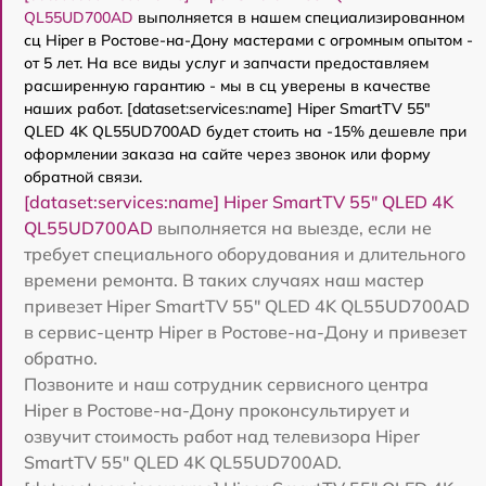
QL55UD700AD
выполняется в нашем специализированном
сц Hiper в Ростове-на-Дону мастерами с огромным опытом -
от 5 лет. На все виды услуг и запчасти предоставляем
расширенную гарантию - мы в сц уверены в качестве
наших работ. [dataset:services:name] Hiper SmartTV 55"
QLED 4K QL55UD700AD будет стоить на -15% дешевле при
оформлении заказа на сайте через звонок или форму
обратной связи.
[dataset:services:name] Hiper SmartTV 55" QLED 4K
QL55UD700AD
выполняется на выезде, если не
требует специального оборудования и длительного
времени ремонта. В таких случаях наш мастер
привезет Hiper SmartTV 55" QLED 4K QL55UD700AD
в сервис-центр Hiper в Ростове-на-Дону и привезет
обратно.
Позвоните и наш сотрудник сервисного центра
Hiper в Ростове-на-Дону проконсультирует и
озвучит стоимость работ над телевизора Hiper
SmartTV 55" QLED 4K QL55UD700AD.