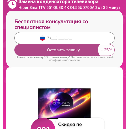
Замена конденсатора телевизора
Hiper SmartTV 55" QLED 4K QL55UD700AD от 35 минут
Бесплатная консультация со
специалистом
Оставить заявку
Нажимая на кнопку "Оставить заявку" Вы соглашаетесь c
политикой
конфиденциальности
Скидка по