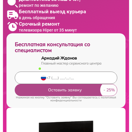
ремонт по желанию
Бесплатный выезд курьера
в день обращения
Срочный ремонт
телевизора Hiper от 35 минут
Бесплатная консультация со
специалистом
Аркадий Жданов
Главный мастер сервисного центра
Оставить заявку
Нажимая на кнопку "Оставить заявку" Вы соглашаетесь c
политикой
конфиденциальности