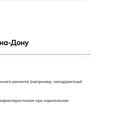
1550 р
950 р
1000 р
-на-Дону
905 р
1425 р
1050 р
енного ремонта (например, некорректный
685 р
 характеристикам при нормальном