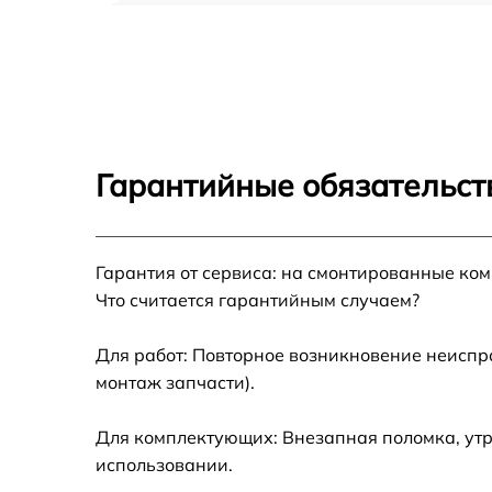
Замена вентилятора Hiper Cinema B1
Замена блока управления Hiper Cinema B1
Замена оптики Hiper Cinema B1
Гарантийные обязательст
Замена материнской платы Hiper Cinema B
Ремонт системы охлаждения Hiper Cinema
Гарантия от сервиса: на смонтированные ко
B1
Что считается гарантийным случаем?
Замена лампы Hiper Cinema B1
Для работ: Повторное возникновение неиспр
монтаж запчасти).
Замена системы накаливания Hiper Cinema
B1
Для комплектующих: Внезапная поломка, утр
использовании.