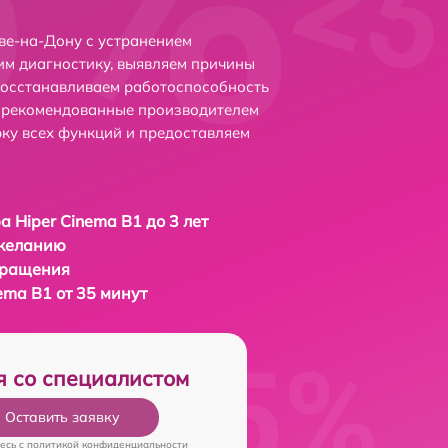
ве-на-Дону с устранением
м диагностику, выявляем причины
восстанавливаем работоспособность
и рекомендованные производителем
рку всех функций и предоставляем
а Hiper Cinema B1 до 3 лет
 желанию
бращения
ema B1 от 35 минут
я со специалистом
Оставить заявку
есь c
политикой конфиденциальности