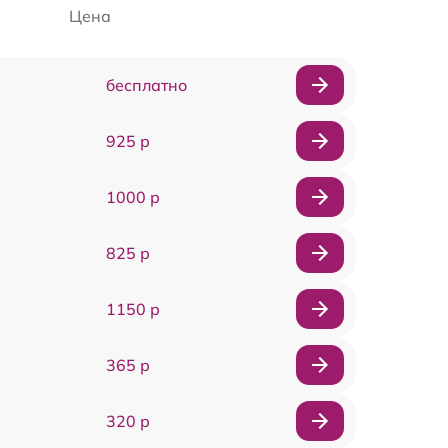
Цена
бесплатно
925 р
1000 р
825 р
1150 р
365 р
320 р