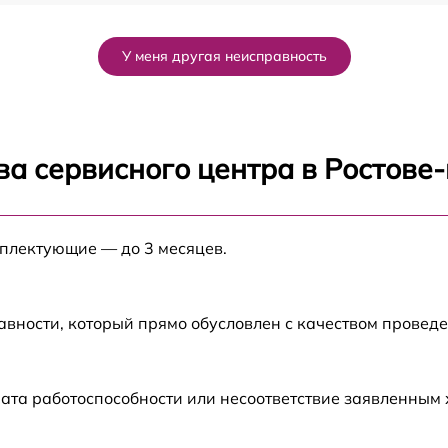
от 60 мин
У меня другая неисправность
от 60 мин
от 60 мин
ва сервисного центра в Ростове
1
от 60 мин
мплектующие — до 3 месяцев.
от 60 мин
от 60 мин
авности, который прямо обусловлен с качеством провед
от 60 мин
ата работоспособности или несоответствие заявленным