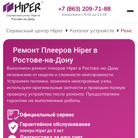
+7 (863) 209-71-88
Ежедневно с 9:00 до 21:00
Сервисный центр Hiper
в
Ростове-на-Дону
Сервисный центр Hiper
Каталог устройств
Ремонт
Ремонт Плееров Hiper в
Ростове-на-Дону
Выполняем ремонт плееров Hiper в Ростове-на-Дону
независимо от модели и сложности неисправности.
Устраняем поломки, заменяем неисправные узлы,
используем оригинальные запчасти и проводим полную
проверку устройства после ремонта. Предоставляем
гарантию на выполненные работы.
Официальный сервис
Гарантийное обслуживание
плеера Hiper до 3 лет
Диагностика за наш счет,