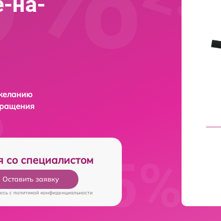
е-на-
 желанию
бращения
я со специалистом
Оставить заявку
есь c
политикой конфиденциальности