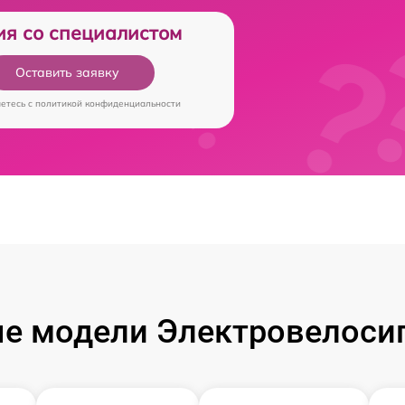
ия со специалистом
Оставить заявку
аетесь c
политикой конфиденциальности
е модели Электровелосип