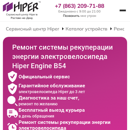
+7 (863) 209-71-88
Ежедневно с 9:00 до 21:00
Сервисный центр Hiper
в
Позвонить
мне утром
Ростове-на-Дону
Сервисный центр Hiper
Каталог устройств
Ремонт
Ремонт системы рекуперации
энергии электровелосипеда
Hiper Engine B54
Официальный сервис
Гарантийное обслуживание
электровелосипеда Hiper до 3 лет
Диагностика за наш счет,
ремонт по желанию
Бесплатный выезд курьера
в день обращения
Ремонт системы рекуперации энергии
электровелосипеда