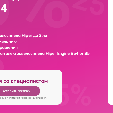
54
елосипеда Hiper до 3 лет
 желанию
бращения
дач электровелосипеда
Hiper Engine B54 от 35
я со специалистом
Оставить заявку
есь c
политикой конфиденциальности