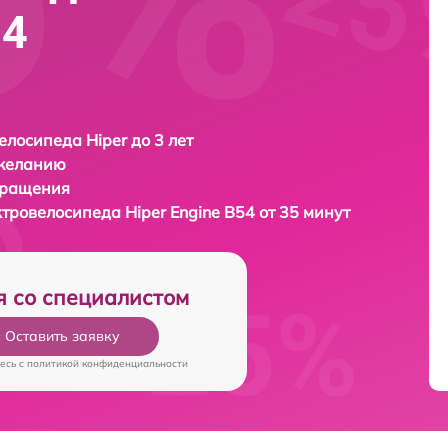
54
елосипеда Hiper до 3 лет
 желанию
бращения
ктровелосипеда
Hiper Engine B54 от 35 минут
я со специалистом
Оставить заявку
есь c
политикой конфиденциальности