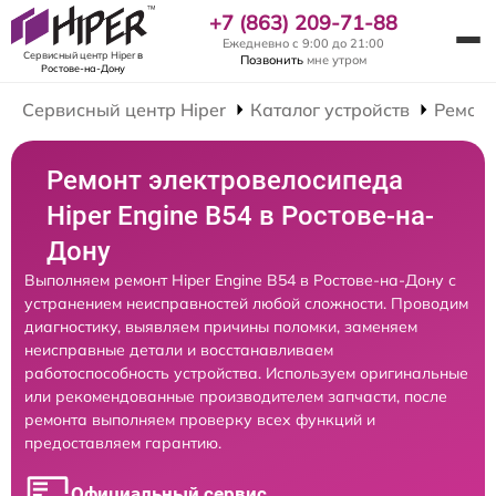
+7 (863) 209-71-88
Ежедневно с 9:00 до 21:00
Сервисный центр Hiper
в
Позвонить
мне утром
Ростове-на-Дону
Сервисный центр Hiper
Каталог устройств
Ремонт
Ремонт электровелосипеда
Hiper Engine B54 в Ростове-на-
Дону
Выполняем ремонт Hiper Engine B54 в Ростове-на-Дону с
устранением неисправностей любой сложности. Проводим
диагностику, выявляем причины поломки, заменяем
неисправные детали и восстанавливаем
работоспособность устройства. Используем оригинальные
или рекомендованные производителем запчасти, после
ремонта выполняем проверку всех функций и
предоставляем гарантию.
Официальный сервис