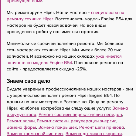
преимуществами
.
Мы ремонтируем Hiper. Наши мастера -
специалисты по
ремонту техники Hiper
. Восстановить модель Engine B54 для
мастеров не будет новой задачей. На все виды
проведенных работ у нас имеется гарантия.
Минимальные сроки выполнения ремонта. Мы большая
сеть мастерских техники Hiper. Мы имеем более 20 тыс.
запчастей. И возможно на наших складах
уже имеется
запчасть на модель Engine B54
. При заказе ремонта на
сайте - предоставляется скидка -25%.
Знаем свое дело
Будьте уверены в профессионализме наших мастеров - они
с уверенностью выполнят ремонт Hiper Engine B54. По
данным наших мастеров в Ростове-на-Дону по ремонту
Hiper, наиболее востребованы следующие услуги:
Замена
аккумулятора
,
Ремонт системы переключения передач
,
Ремонт вилки
,
Ремонт системы рекуперации энергии
,
Замена фары
,
Замена покрышек
,
Ремонт цепи привода
,
Замена тормозной системы
,
Замена датчиков скорости
,