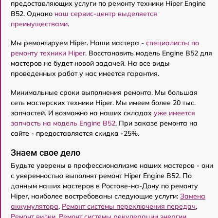
предоставляющих услуги по ремонту техники Hiper Engine
B52. Однако
наш сервис-центр выделяется
преимуществами
.
Мы ремонтируем Hiper. Наши мастера -
специалисты по
ремонту техники Hiper
. Восстановить модель Engine B52 для
мастеров не будет новой задачей. На все виды
проведенных работ у нас имеется гарантия.
Минимальные сроки выполнения ремонта. Мы большая
сеть мастерских техники Hiper. Мы имеем более 20 тыс.
запчастей. И возможно на наших складах
уже имеется
запчасть на модель Engine B52
. При заказе ремонта на
сайте - предоставляется скидка -25%.
Знаем свое дело
Будьте уверены в профессионализме наших мастеров - они
с уверенностью выполнят ремонт Hiper Engine B52. По
данным наших мастеров в Ростове-на-Дону по ремонту
Hiper, наиболее востребованы следующие услуги:
Замена
аккумулятора
,
Ремонт системы переключения передач
,
Ремонт вилки
,
Ремонт системы рекуперации энергии
,