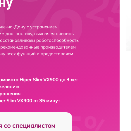
ну
ове-на-Дону с устранением
м диагностику, выявляем причины
восстанавливаем работоспособность
и рекомендованные производителем
рку всех функций и предоставляем
амоката Hiper Slim VX900 до 3 лет
 желанию
бращения
er Slim VX900 от 35 минут
я со специалистом