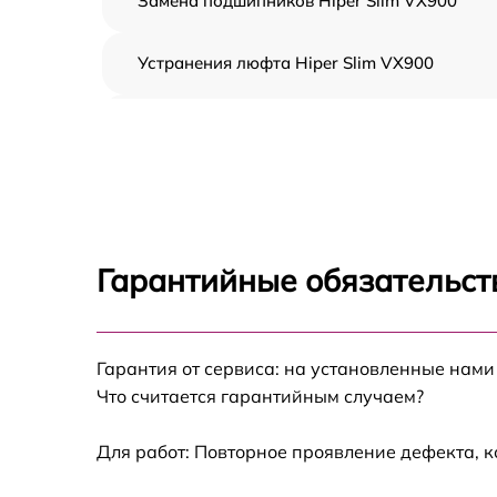
Замена подшипников Hiper Slim VX900
Устранения люфта Hiper Slim VX900
Замена резины Hiper Slim VX900
Апгрейд Hiper Slim VX900
Восстановление разъемов питания Hiper
Slim VX900
Гарантийные обязательст
Замена аккумулятора Hiper Slim VX900
Гарантия от сервиса: на установленные нами
Замена корпуса Hiper Slim VX900
Что считается гарантийным случаем?
Ремонт платы управления (восстановление)
Hiper Slim VX900
Для работ: Повторное проявление дефекта, 