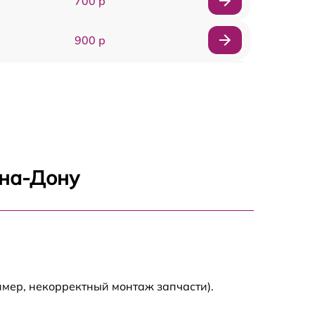
700 р
900 р
900 р
2000 р
400 р
-на-Дону
500 р
900 р
2500 р
имер, некорректный монтаж запчасти).