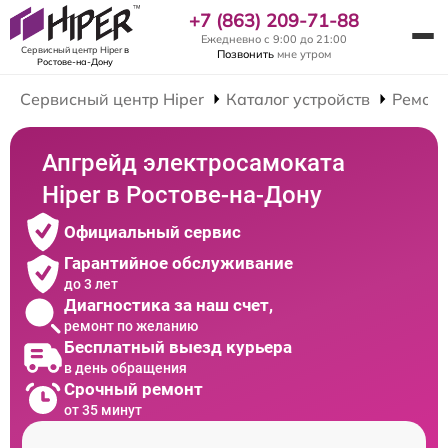
+7 (863) 209-71-88
Ежедневно с 9:00 до 21:00
Сервисный центр Hiper
в
Позвонить
мне утром
Ростове-на-Дону
Сервисный центр Hiper
Каталог устройств
Ремонт
Апгрейд электросамоката
Hiper в Ростове-на-Дону
Официальный сервис
Гарантийное обслуживание
до 3 лет
Диагностика за наш счет,
ремонт по желанию
Бесплатный выезд курьера
в день обращения
Срочный ремонт
от 35 минут