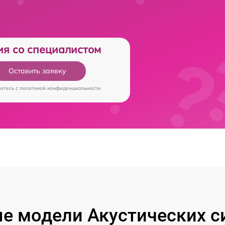
ия со специалистом
Оставить заявку
аетесь c
политикой конфиденциальности
е модели Акустических си