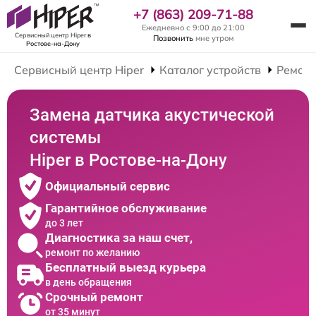
+7 (863) 209-71-88
Ежедневно с 9:00 до 21:00
Сервисный центр Hiper
в
Позвонить
мне утром
Ростове-на-Дону
Сервисный центр Hiper
Каталог устройств
Ремонт
Замена датчика акустической
системы
Hiper в Ростове-на-Дону
Официальный сервис
Гарантийное обслуживание
до 3 лет
Диагностика за наш счет,
ремонт по желанию
Бесплатный выезд курьера
в день обращения
Срочный ремонт
от 35 минут