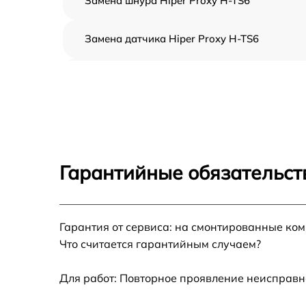
Замена шнура Hiper Proxy H-TS6
Замена датчика Hiper Proxy H-TS6
Замена кнопки Hiper Proxy H-TS6
Ремонт корпуса Hiper Proxy H-TS6
Настройка Hiper Proxy H-TS6
Гарантийные обязательст
Комплексная чистка Hiper Proxy H-TS6
Гарантия от сервиса: на смонтированные ко
Замена дисплея (экрана) Hiper Proxy H-TS6
Что считается гарантийным случаем?
Модернизация Hiper Proxy H-TS6
Для работ: Повторное проявление неисправн