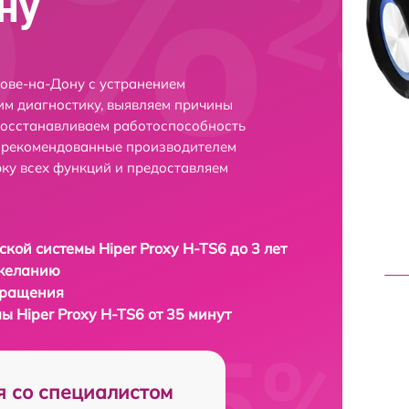
ну
тове-на-Дону с устранением
м диагностику, выявляем причины
восстанавливаем работоспособность
и рекомендованные производителем
рку всех функций и предоставляем
ской системы Hiper Proxy H-TS6 до 3 лет
 желанию
бращения
ы Hiper Proxy H-TS6 от 35 минут
я со специалистом