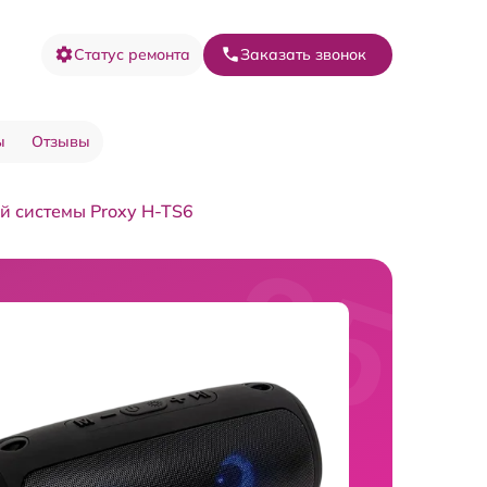
Статус ремонта
Заказать звонок
ы
Отзывы
й системы Proxy H-TS6