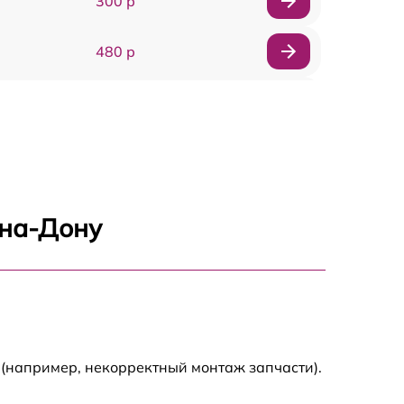
300 р
480 р
450 р
1090 р
450 р
-на-Дону
580 р
2000 р
1830 р
 (например, некорректный монтаж запчасти).