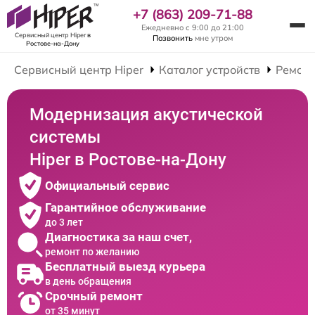
+7 (863) 209-71-88
Ежедневно с 9:00 до 21:00
Сервисный центр Hiper
в
Позвонить
мне утром
Ростове-на-Дону
Сервисный центр Hiper
Каталог устройств
Ремонт
Модернизация акустической
системы
Hiper в Ростове-на-Дону
Официальный сервис
Гарантийное обслуживание
до 3 лет
Диагностика за наш счет,
ремонт по желанию
Бесплатный выезд курьера
в день обращения
Срочный ремонт
от 35 минут