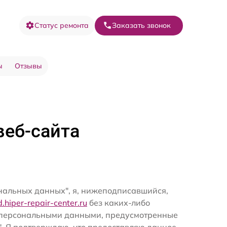
Статус ремонта
Заказать звонок
ы
Отзывы
веб-сайта
ональных данных", я, нижеподписавшийся,
d.hiper-repair-center.ru
без каких-либо
и персональными данными, предусмотренные
". Я подтверждаю, что предоставляю данное